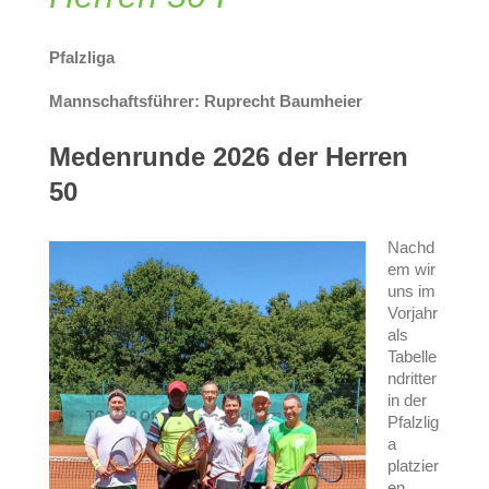
Pfalzliga
Mannschaftsführer: Ruprecht Baumheier
Medenrunde 2026 der Herren
50
Nachd
em wir
uns im
Vorjahr
als
Tabelle
ndritter
in der
Pfalzlig
a
platzier
en