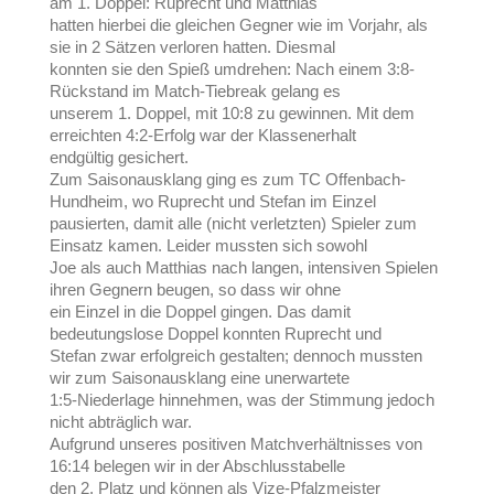
am 1. Doppel: Ruprecht und Matthias
hatten hierbei die gleichen Gegner wie im Vorjahr, als
sie in 2 Sätzen verloren hatten. Diesmal
konnten sie den Spieß umdrehen: Nach einem 3:8-
Rückstand im Match-Tiebreak gelang es
unserem 1. Doppel, mit 10:8 zu gewinnen. Mit dem
erreichten 4:2-Erfolg war der Klassenerhalt
endgültig gesichert.
Zum Saisonausklang ging es zum TC Offenbach-
Hundheim, wo Ruprecht und Stefan im Einzel
pausierten, damit alle (nicht verletzten) Spieler zum
Einsatz kamen. Leider mussten sich sowohl
Joe als auch Matthias nach langen, intensiven Spielen
ihren Gegnern beugen, so dass wir ohne
ein Einzel in die Doppel gingen. Das damit
bedeutungslose Doppel konnten Ruprecht und
Stefan zwar erfolgreich gestalten; dennoch mussten
wir zum Saisonausklang eine unerwartete
1:5-Niederlage hinnehmen, was der Stimmung jedoch
nicht abträglich war.
Aufgrund unseres positiven Matchverhältnisses von
16:14 belegen wir in der Abschlusstabelle
den 2. Platz und können als Vize-Pfalzmeister