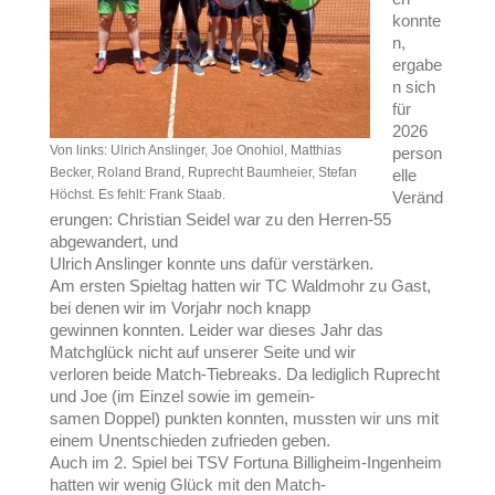
konnte
n,
ergabe
n sich
für
2026
Von links: Ulrich Anslinger, Joe Onohiol, Matthias
person
Becker, Roland Brand, Ruprecht Baumheier, Stefan
elle
Höchst. Es fehlt: Frank Staab.
Veränd
erungen: Christian Seidel war zu den Herren-55
abgewandert, und
Ulrich Anslinger konnte uns dafür verstärken.
Am ersten Spieltag hatten wir TC Waldmohr zu Gast,
bei denen wir im Vorjahr noch knapp
gewinnen konnten. Leider war dieses Jahr das
Matchglück nicht auf unserer Seite und wir
verloren beide Match-Tiebreaks. Da lediglich Ruprecht
und Joe (im Einzel sowie im gemein-
samen Doppel) punkten konnten, mussten wir uns mit
einem Unentschieden zufrieden geben.
Auch im 2. Spiel bei TSV Fortuna Billigheim-Ingenheim
hatten wir wenig Glück mit den Match-